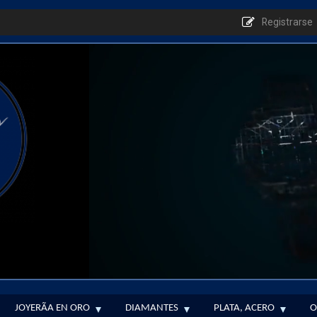
Registrarse
JOYERÃ­A EN ORO
DIAMANTES
PLATA, ACERO
O