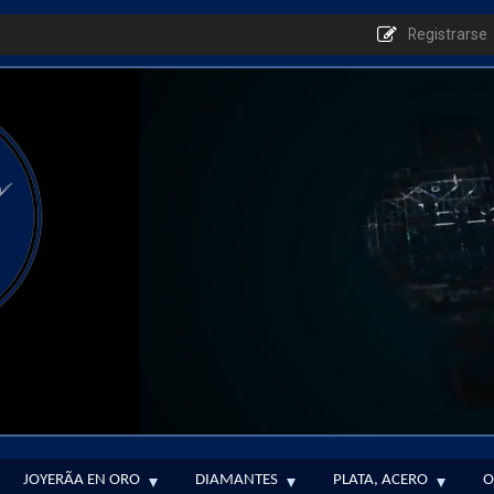
Registrarse
JOYERÃ­A EN ORO
DIAMANTES
PLATA, ACERO
O