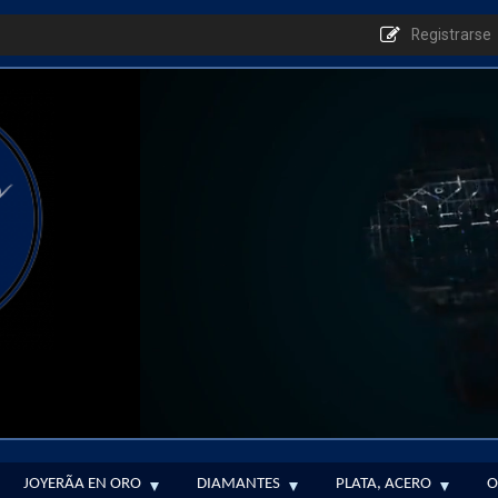
Registrarse
JOYERÃ­A EN ORO
DIAMANTES
PLATA, ACERO
O