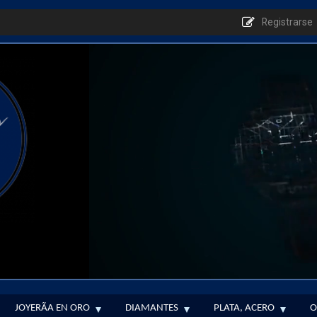
Registrarse
JOYERÃ­A EN ORO
DIAMANTES
PLATA, ACERO
O