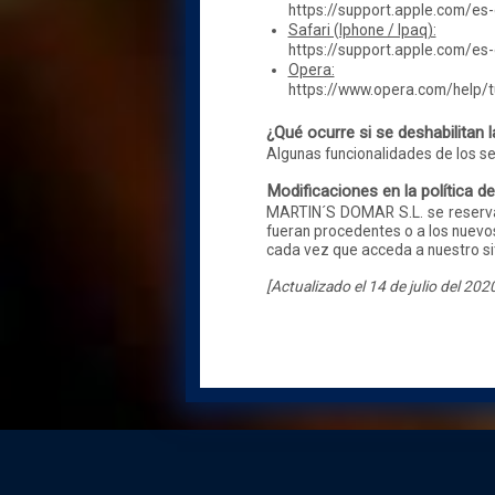
https://support.apple.com/es
Safari (Iphone / Ipaq):
https://support.apple.com/e
Opera:
https://www.opera.com/help/tu
¿Qué ocurre si se deshabilitan 
Algunas funcionalidades de los se
Modificaciones en la política d
MARTIN´S DOMAR S.L. se reserva 
fueran procedentes o a los nuevos
cada vez que acceda a nuestro si
[Actualizado el 14 de julio del 202