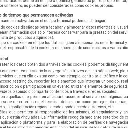
n instaladas desde un equipo o dominio gestionado por el propio editor,
r un tercero, no pueden ser consideradas como cookies propias.
zo de tiempo que permanecen activadas
manecen activadas en el equipo terminal podemos distinguir:
po de cookies diseñadas para recabar y almacenar datos mientras el usuar
ar información que solo interesa conservar para la prestación del servici
 lista de productos adquiridos).
 tipo de cookies en el que los datos siguen almacenados en el terminal 
r el responsable de la cookie, y que puede ir de unos minutos a varios año
lidad
traten los datos obtenidos a través de las cookies, podemos distinguir ent
s que permiten al usuario la navegación a través de una página web, plata
rvicios que en ella existan como, por ejemplo, controlar el tráfico y la co
acceso restringido, recordar los elementos que integran un pedido, rea
de inscripción o participación en un evento, utilizar elementos de segurid
 videos o sonido o compartir contenidos a través de redes sociales.
Son aquéllas que permiten al usuario acceder al servicio con algunas ca
a serie de criterios en el terminal del usuario como por ejemplo serian 
cio, la configuración regional desde donde accede al servicio, etc.
éllas que permiten al responsable de las mismas, el seguimiento y an
os que están vinculadas. La información recogida mediante este tipo de co
, aplicación o plataforma y para la elaboración de perfiles de navegación
 el fin de introducir mejoras en función del análisis de los datos de uso qu