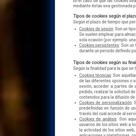
En el caso de que las cookies sea
mediante éstas sea gestionada po
Tipos de cookies según el pla
Según el plazo de tiempo que per
Cookies de sesión
: Son un ti
Se suelen emplear para almacen
sola ocasión (por ejemplo: una
Cookies persistentes
: Son un
durante un periodo definido po
Tipos de cookies según su fina
Según la finalidad para la que se 
Cookies técnicas
: Son aquélla
de las diferentes opciones o se
sesión, acceder a partes de 
pedido, realizar la solicitud 
contenidos para la difusión de
Cookies de personalización
: 
predefinidas en función de un
través del cual accede al servi
Cookies de análisis
: Son aqu
usuarios de los sitios web a l
la actividad de los sitios web
aplicaciones y plataformas, con