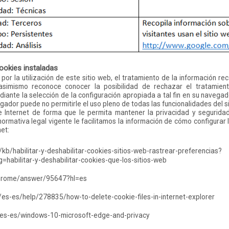
ookies instaladas
or la utilización de este sitio web, el tratamiento de la información re
simismo reconoce conocer la posibilidad de rechazar el tratamien
ante la selección de la configuración apropiada a tal fin en su navegado
ador puede no permitirle el uso pleno de todas las funcionalidades del si
 Internet de forma que le permita mantener la privacidad y seguridad
ormativa legal vigente le facilitamos la información de cómo configurar l
et:
/kb/habilitar-y-deshabilitar-cookies-sitios-web-rastrear-preferencias?
g=habilitar-y-deshabilitar-cookies-que-los-sitios-web
chrome/answer/95647?hl=es
/es-es/help/278835/how-to-delete-cookie-files-in-internet-explorer
m/es-es/windows-10-microsoft-edge-and-privacy