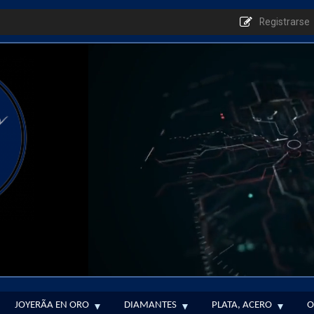
Registrarse
JOYERÃ­A EN ORO
DIAMANTES
PLATA, ACERO
O