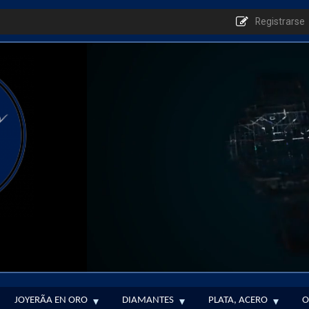
Registrarse
JOYERÃ­A EN ORO
DIAMANTES
PLATA, ACERO
O