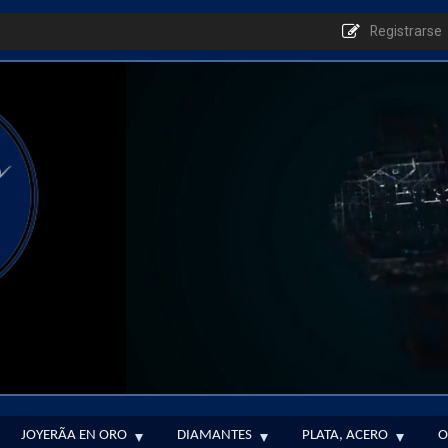
Registrarse
JOYERÃ­A EN ORO
DIAMANTES
PLATA, ACERO
O